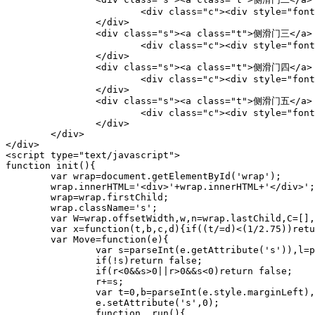
			<div class="c"><div style="font-size:200px;line-height:300px;padding-left:130px;color:#f00">2</div></div>

		</div>

		<div class="s"><a class="t">侧滑门三</a>

			<div class="c"><div style="font-size:200px;line-height:300px;padding-left:130px;color:#f00">3</div></div>

		</div>

		<div class="s"><a class="t">侧滑门四</a>

			<div class="c"><div style="font-size:200px;line-height:300px;padding-left:130px;color:#f00">4</div></div>

		</div>

		<div class="s"><a class="t">侧滑门五</a>

			<div class="c"><div style="font-size:200px;line-height:300px;padding-left:130px;color:#f00">5</div></div>

		</div>

	</div>

</div>

<script type="text/javascript">

function init(){

	var wrap=document.getElementById('wrap');

	wrap.innerHTML='<div>'+wrap.innerHTML+'</div>';

	wrap=wrap.firstChild;

	wrap.className='s';

	var W=wrap.offsetWidth,w,n=wrap.lastChild,C=[],r=0;

	var x=function(t,b,c,d){if((t/=d)<(1/2.75))return c*(7.5625*t*t)+b;return t<(2/2.75)&&c*(7.5625*(t-=(1.5/2.75))*t+.75)+b||t<(2.5/2.75)&&c*(7.5625*(t-=(2.25/2.75))*t+.9375)+b||c*(7.5625*(t-=(2.625/2.75))*t+.984375)+b};

	var Move=function(e){

		var s=parseInt(e.getAttribute('s')),l=parseInt(e.getAttribute('l'));

		if(!s)return false;

		if(r<0&&s>0||r>0&&s<0)return false;

		r+=s;

		var t=0,b=parseInt(e.style.marginLeft),c=s*W,d=50,i;

		e.setAttribute('s',0);

		function _run(){
