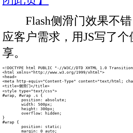
Flash侧滑门效果不
应客户需求，用JS写了
享。
<!DOCTYPE html PUBLIC "-//W3C//DTD XHTML 1.0 Transition
<html xmlns="http://www.w3.org/1999/xhtml">

<head>

<meta http-equiv="Content-Type" content="text/html; cha
<title>侧滑门</title>

<style type="text/css">

#wrap, #wrap .s {

	position: absolute;

	width: 500px;

	height: 300px;

	overflow: hidden;

}

#wrap {

	position: static;

	margin: 0 auto;
