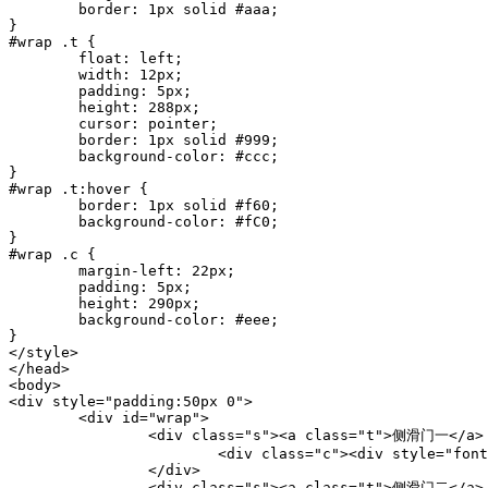
	border: 1px solid #aaa;

}

#wrap .t {

	float: left;

	width: 12px;

	padding: 5px;

	height: 288px;

	cursor: pointer;

	border: 1px solid #999;

	background-color: #ccc;

}

#wrap .t:hover {

	border: 1px solid #f60;

	background-color: #fC0;

}

#wrap .c {

	margin-left: 22px;

	padding: 5px;

	height: 290px;

	background-color: #eee;

}

</style>

</head>

<body>

<div style="padding:50px 0">

	<div id="wrap">

		<div class="s"><a class="t">侧滑门一</a>

			<div class="c"><div style="font-size:200px;line-height:300px;padding-left:130px;color:#f00">1</div></div>

		</div>

		<div class="s"><a class="t">侧滑门二</a>
