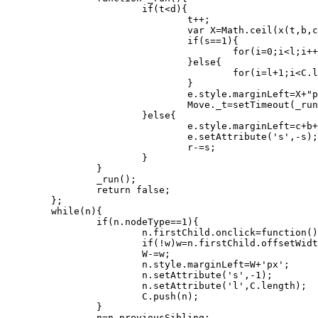
			if(t<d){

				t++;

				var X=Math.ceil(x(t,b,c,d));

				if(s==1){

					for(i=0;i<l;i++)if(C[i].getAttribute('s')==1)Move(C[i]);

				}else{

					for(i=l+1;i<C.length;i++)if(C[i].getAttribute('s')==-1)Move(C[i]);

				}

				e.style.marginLeft=X+"px";

				Move._t=setTimeout(_run,10);

			}else{

				e.style.marginLeft=c+b+"px";

				e.setAttribute('s',-s);

				r-=s;

			}

		}

		_run();

		return false;

	};

	while(n){

		if(n.nodeType==1){

			n.firstChild.onclick=function(){Move(this.parentNode)};

			if(!w)w=n.firstChild.offsetWidth;

			W-=w;

			n.style.marginLeft=W+'px';

			n.setAttribute('s',-1);

			n.setAttribute('l',C.length);

			C.push(n);

		}

		n=n.previousSibling;
